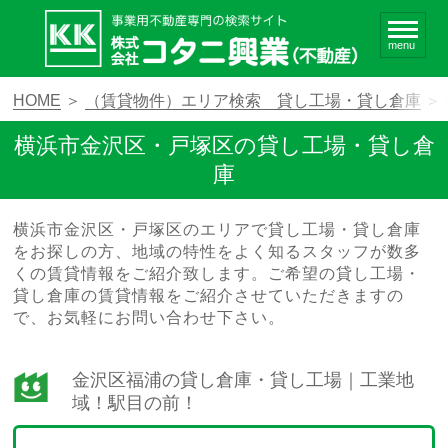
menu
HOME
＞
（賃貸物件）エリア検索 貸し工場・貸し倉庫
＞
横浜市金沢区・戸塚区の貸し工場・貸し倉
庫
横浜市金沢区・戸塚区のエリアで貸し工場・貸し倉庫
をお探しの方、地域の特性をよく知るスタッフが数多
くの賃貸情報をご紹介致します。ご希望の貸し工場・
貸し倉庫の賃貸情報をご紹介させていただきますの
で、お気軽にお問い合わせ下さい。
金沢区福浦の貸し倉庫・貸し工場｜工業地
域！駅目の前！