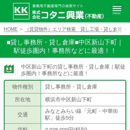
menu
HOME
＞
（賃貸物件）エリア検索 貸し工場・貸し倉庫
＞
■貸し事務所・貸し倉庫■中区新山下町｜
駅徒歩圏内！事務所などに最適！！
中区新山下町の貸し事務所・貸し倉庫｜駅徒
歩圏内！事務所などに最適！
物件種別
貸し事務所・貸し倉庫
所在地
横浜市中区新山下町
みなとみらい線「元町・中華街
交通
駅」徒歩5分
賃料
2,028,000円(税別)