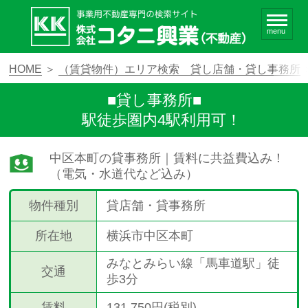
menu
HOME
＞
（賃貸物件）エリア検索 貸し店舗・貸し事務所
■貸し事務所■
駅徒歩圏内4駅利用可！
中区本町の貸事務所｜賃料に共益費込み！
（電気・水道代など込み）
物件種別
貸店舗・貸事務所
所在地
横浜市中区本町
みなとみらい線「馬車道駅」徒
交通
歩3分
賃料
131,750円(税別)