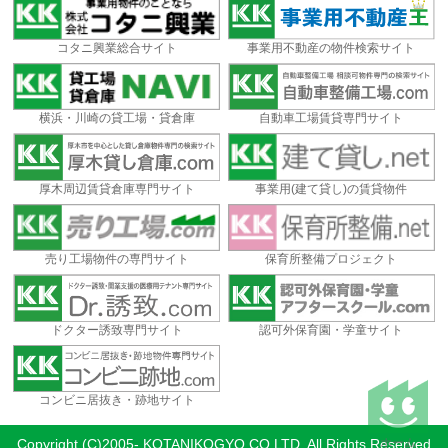
コタニ興業総合サイト
事業用不動産の物件検索サイト
横浜・川崎の貸工場・貸倉庫
自動車工場賃貸専門サイト
厚木周辺賃貸倉庫専門サイト
事業用(建て貸し)の賃貸物件
売り工場物件の専門サイト
保育所整備プロジェクト
ドクター誘致専門サイト
認可外保育園・学童サイト
コンビニ居抜き・跡地サイト
ホーム
Copyright (C)2005- KOTANIKOGYO CO,LTD. All Rights Reserved