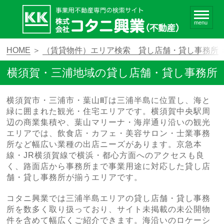
menu
HOME
＞
（賃貸物件）エリア検索 貸し店舗・貸し事務所
横須賀・三浦地域の貸し店舗・貸し事務所
横須賀市・三浦市・葉山町は三浦半島に位置し、海と
緑に囲まれた観光・住宅エリアです。横須賀中央駅周
辺の商業集積や、葉山マリーナ・海岸通り沿いの観光
エリアでは、飲食店・カフェ・美容サロン・士業事務
所など幅広い業種の出店ニーズがあります。京急本
線・JR横須賀線で横浜・都心方面へのアクセスも良
く、路面店から事務所まで事業用途に対応した貸し店
舗・貸し事務所が揃うエリアです。
コタニ興業では三浦半島エリアの貸し店舗・貸し事務
所を数多く取り扱っており、サイト未掲載の未公開物
件を含めて幅広くご紹介できます。海沿いのロケーシ