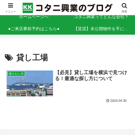
「情熱」と「信頼」をこれからも 人と人とを「調和」する
メニュー
検索
ホームページへ
コタニ興業ってどんな会社？
●ご来店事前予約はこちら●
【賃貸】未公開物件を手に入れるコツ（事業用）
貸し工場
【必見】貸し工場を横浜で見つけ
借りたい方
る！最適な探し方について
2024.04.30