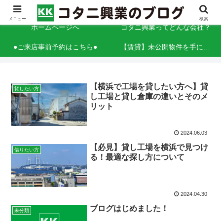
「情熱」と「信頼」をこれからも 人と人とを「調和」する
メニュー
検索
ホームページへ
コタニ興業ってどんな会社？
●ご来店事前予約はこちら●
【賃貸】未公開物件を手に入れるコツ（事業用）
【横浜で工場を貸したい方へ】貸
貸したい方
し工場と貸し倉庫の違いとそのメ
リット
2024.06.03
【必見】貸し工場を横浜で見つけ
借りたい方
る！最適な探し方について
2024.04.30
ブログはじめました！
未分類